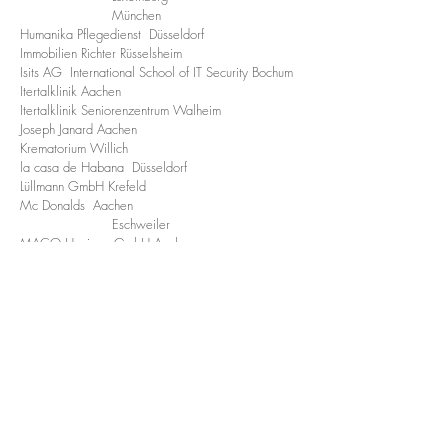
München
Humanika Pflegedienst Düsseldorf
Immobilien Richter Rüsselsheim
Isits AG International School of IT Security Bochum
Itertalklinik Aachen
Itertalklinik Seniorenzentrum Walheim
Joseph J
anard Aachen
Krematorium Willich
la casa de Habana Düsseldorf
Lüllmann GmbH Krefeld
Mc Donalds Aachen
Eschweiler
MACO Hygiene
GmbH Aachen
Merswolke & Veer Lingen
Notariat Dr.Wolter Wuppertal
ÖSHZ Kelmis
Restaurant La
Becasse, Aachen
Restaurant Amici , Düsseldorf
Selected Cigars Düsseldorf
Studentenwohnheim Nowton Aachen
Studentenwohnheim P67 Aachen
Unison Berlin
Unternehmerverband für den Kreis Gütersloh