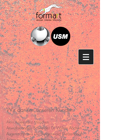
Wir danken
unseren Kunden
Aktiv
Assekuranz München
Anwaltskanzleii Schneider Dr Willms
Aachen
Augenarztpraxis Dr. Steigerwald Dietzenbach
Arztpraxis für Neurochirugie Dr. Moreau , Dr