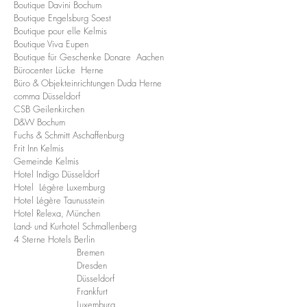
Boutique Davini Bochum
Boutique Engelsburg Soest
Boutique pour elle Kelmis
Boutique Viva Eupen
Boutique für Geschenke Donare Aachen
Bürocenter Lücke Herne
Büro & Objekteinrichtungen Duda Herne
comma Düsseldorf
CSB Geilenkirchen
D&W Bochum
Fuchs & Schmitt Aschaffenburg
Frit Inn Kelmis
Gemeinde Kelmis
Hotel Indigo Düsseldorf
Hotel Légère Luxemburg
Hotel Légère Taunusstein
Hotel Relexa, München
Land- und Kurhotel Schmallenberg
4 Sterne Hotels Berlin
Bremen
Dresden
Düsseldorf
Frankfurt
Luxemburg