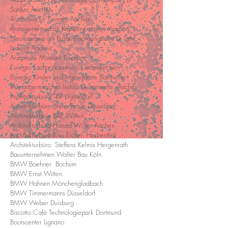
Sanker Aachen
Arztpraxis Dr Tummes Aachen
Ärztegemeinschaft Kapuzinercarreè Aachen
Neuropraxis am Krafttversorgungsturm Dr Lehr
Ludwig Aachen
Arztpraxis Mussavi Bochum
Euregio Facharztcentrum Geilenkirchen
Euregio Kinder- und Jugendärzte Baeswiler
Humangenetisches Institut Dr Lemmens Aachen
Architekturbüro TBP Düsseldorf
Architekturbüro Bruno Braun Düsseldorf
Architekturbüro BAP Witten
Architekturbüro Harald Willen Aachen
Architekturbüro Ravi Eicher, Herbesthal
Architekturbüro Steffens Kelmis Hergenrath
Bauunternehmen Walter Bau Köln
BMW Boehner Bochum
BMW Ernst Witten
BMW Hahnen Mönchengladbach
BMW Timmermanns Düsseldorf
BMW Weber Duisburg
Biscotto Café Technologiepark Dortmund
Bootscenter Lignano